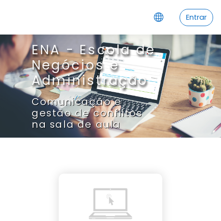
Ir para o conteúdo principal
Entrar
ENA - Escola de
Negócios e
Administração
Comunicação e
gestão de conflitos
na sala de aula